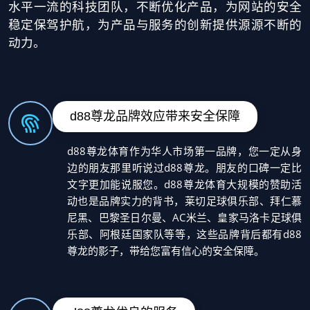
水平一流的科技团队，不断优化产品，为网站的安全
稳定保驾护航，为产品与服务的创新提供源源不断的
动力。
d88尊龙品牌效应带来安全保障
d88尊龙体育作为华人市场第一品牌，您一定从身
边的朋友那里听说过d88尊龙。朋友的口碑一定比
文字更加能说服您。d88尊龙体育大规模的赞助活
动也是品牌实力的背书，莱切足球俱乐部、拜仁慕
尼黑、巴黎圣日尔曼、AC米兰、皇家马洛卡足球俱
乐部、阿根廷国家队等等，这些品牌背后都有d88
尊龙的影子，带给您富有信心的安全保障。