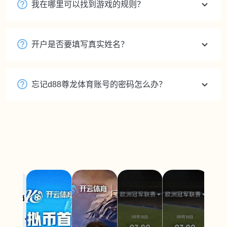
我在哪里可以找到游戏的规则？
开户是否要填写真实姓名？
忘记d88尊龙体育账号的密码怎么办？