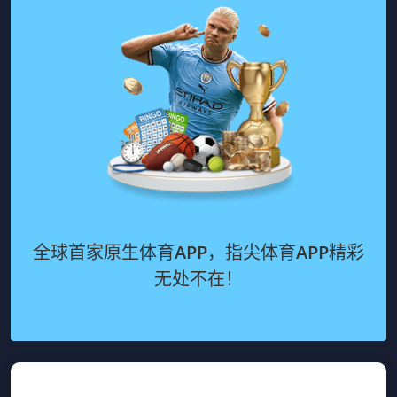
全球首家原生体育APP，指尖体育APP精彩
无处不在！