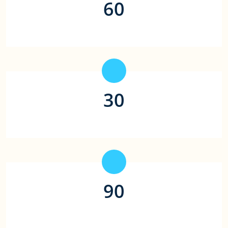
60
平均存款时间（秒）
30
合作支付平台（家）
90
平均取款时间（秒）