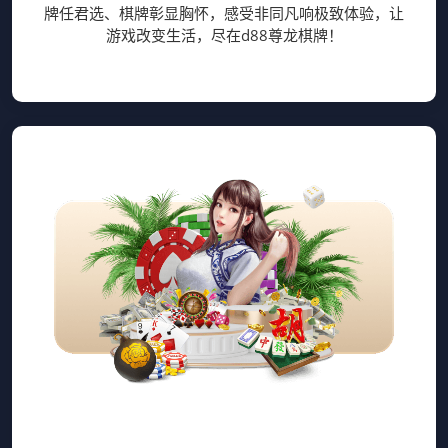
牌任君选、棋牌彰显胸怀，感受非同凡响极致体验，让
游戏改变生活，尽在d88尊龙棋牌！
登录器