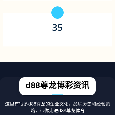
35
合作游戏平台（家）
d88尊龙博彩资讯
这里有很多d88尊龙的企业文化，品牌历史和经营策
略，带你走进d88尊龙体育