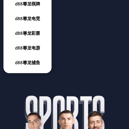
d88尊龙棋牌
d88尊龙电竞
d88尊龙彩票
d88尊龙电游
d88尊龙捕鱼